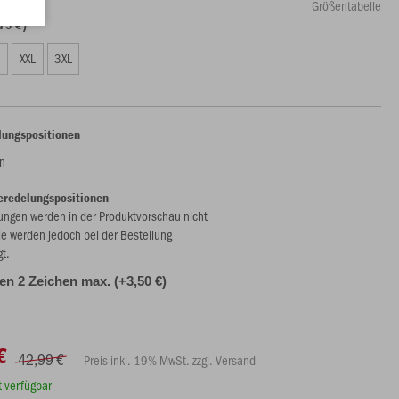
Größentabelle
79 €)
XXL
3XL
lungspositionen
n
eredelungspositionen
ungen werden in der Produktvorschau nicht
ie werden jedoch bei der Bestellung
gt.
alen 2 Zeichen max. (+3,50 €)
€
42,99 €
Preis inkl. 19% MwSt. zzgl. Versand
rt verfügbar