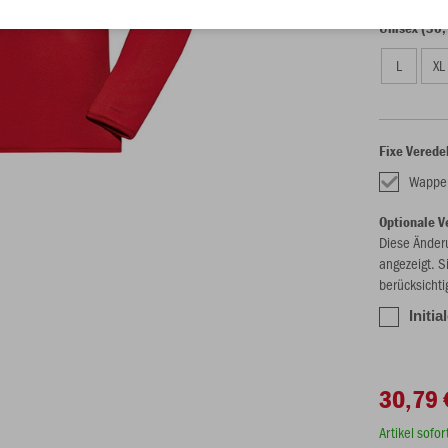
Unisex (30,
L
XL
Fixe Verede
Wappe
Optionale V
Diese Änder
angezeigt. S
berücksichti
Initi
30,79 
Artikel sofo