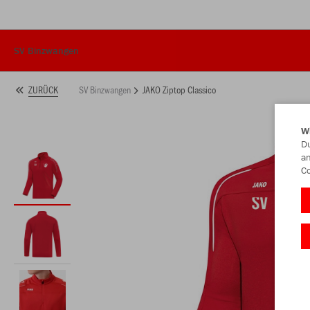
SV Binzwangen
SV Binzwangen
JAKO Ziptop Classico
ZURÜCK
W
Du
an
Co