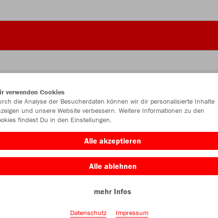
ir verwenden Cookies
JAK
rch die Analyse der Besucherdaten können wir dir personalisierte Inhalte
zeigen und unsere Website verbessern. Weitere Informationen zu den
okies findest Du in den Einstellungen.
rot
Alle akzeptieren
Alle ablehnen
mehr Infos
Einzelau
Datenschutz
Impressum