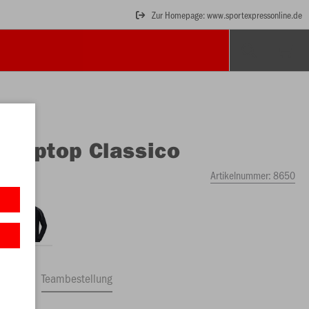
Zur Homepage: www.sportexpressonline.de
O
Ziptop Classico
Artikelnummer:
8650
ftrag
Teambestellung