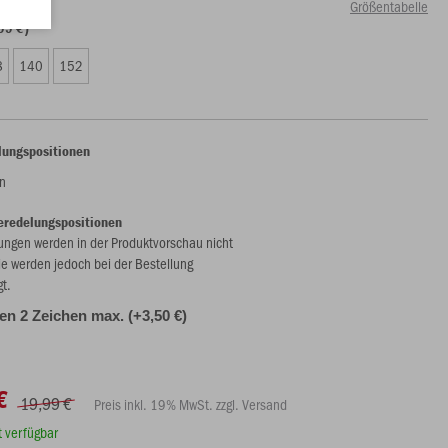
Größentabelle
99 €)
8
140
152
lungspositionen
n
eredelungspositionen
ungen werden in der Produktvorschau nicht
ie werden jedoch bei der Bestellung
gt.
alen 2 Zeichen max. (+3,50 €)
€
19,99 €
Preis inkl. 19% MwSt. zzgl. Versand
rt verfügbar