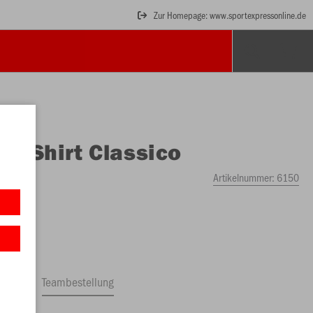
Zur Homepage: www.sportexpressonline.de
O
T-Shirt Classico
Artikelnummer:
6150
ftrag
Teambestellung