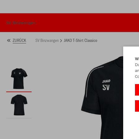
SV Binzwangen
SV Binzwangen
JAKO T-Shirt Classico
ZURÜCK
W
Du
an
Co