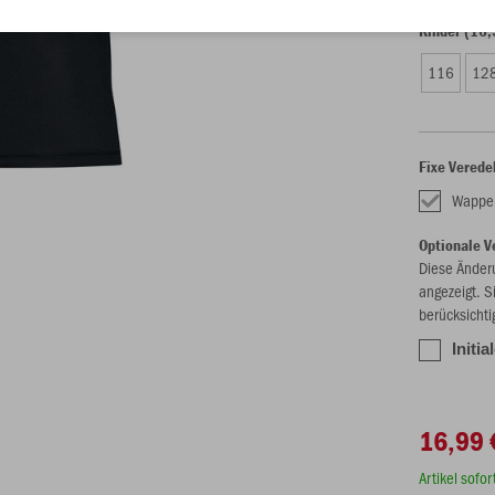
Kinder (16,
116
12
Fixe Verede
Wappe
Optionale V
Diese Änder
angezeigt. S
berücksichti
Initi
16,99 
Artikel sofo