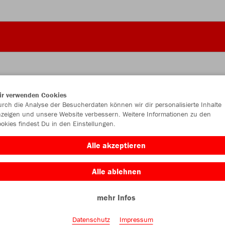
ir verwenden Cookies
JAK
rch die Analyse der Besucherdaten können wir dir personalisierte Inhalte
zeigen und unsere Website verbessern. Weitere Informationen zu den
okies findest Du in den Einstellungen.
schwarz
Alle akzeptieren
Alle ablehnen
mehr Infos
Einzelau
Datenschutz
Impressum