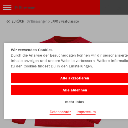
SV Binzwangen
ZURÜCK
SV Binzwangen
JAKO Sweat Classico
Wir verwenden Cookies
Durch die Analyse der Besucherdaten können wir dir personalisierte
Inhalte anzeigen und unsere Website verbessern. Weitere Informati
zu den Cookies findest Du in den Einstellungen.
Alle akzeptieren
Alle ablehnen
mehr Infos
Datenschutz
Impressum