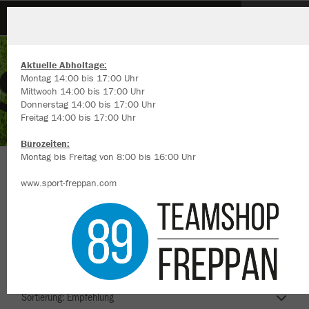
SV Babstadt
Aktuelle Abholtage:
Montag 14:00 bis 17:00 Uhr
Mittwoch 14:00 bis 17:00 Uhr
Donnerstag 14:00 bis 17:00 Uhr
Freitag 14:00 bis 17:00 Uhr
Wir verwenden Cookies
Durch die Analyse der Besucherdaten können wir dir personalisierte
Bürozeiten:
Inhalte anzeigen und unsere Website verbessern. Weitere Informati
Montag bis Freitag von 8:00 bis 16:00 Uhr
zu den Cookies findest Du in den Einstellungen.
SV Babstadt
www.sport-freppan.com
Alle akzeptieren
Alle ablehnen
mehr Infos
Nachhaltig
Farbe
Datenschutz
Impressum