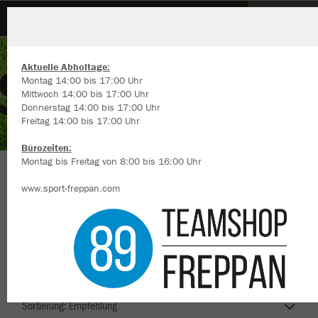
SV Babstadt
Aktuelle Abholtage:
Montag 14:00 bis 17:00 Uhr
Mittwoch 14:00 bis 17:00 Uhr
Donnerstag 14:00 bis 17:00 Uhr
Freitag 14:00 bis 17:00 Uhr
Wir verwenden Cookies
Durch die Analyse der Besucherdaten können wir dir personalisierte
Bürozeiten:
Inhalte anzeigen und unsere Website verbessern. Weitere Informati
Montag bis Freitag von 8:00 bis 16:00 Uhr
zu den Cookies findest Du in den Einstellungen.
SV Babstadt
www.sport-freppan.com
Alle akzeptieren
Alle ablehnen
mehr Infos
Nachhaltig
Farbe
Datenschutz
Impressum