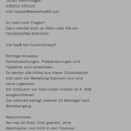
18182 Mönchhagen
038202 455122
info.rostock@teamshop89.com
Ihr habt noch Fragen?
Dann wendet euch an Steini oder Ole von
TEAMSHOP89 ROSTOCK.
Viel Spaß bei Eurem Einkauf!
Wichtige Hinweise:
Farbabweichungen, Preisänderungen und
Tippfehler sind vorbehalten.
Es werden alle Artikel aus dieser Clubkollektion
erst nach der Bestellung bedruckt und sind
keine Lagerware.
Ein Umtausch von bedruckten Artikeln ist lt. AGB
ausgeschlossen.
Die Lieferzeit beträgt maximal 20 Werktage nach
Bestelleingang.
Waschhinweis:
Bei max.40 Grad, links gedreht, ohne
Weichspüler und nicht in den Trockner.