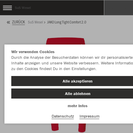
SuS Wesel
ZURÜCK
SuS Wesel
JAKO Long Tight Comfort 2.0
Wir verwenden Cookies
Durch die Analyse der Besucherdaten können wir dir personalisierte
Inhalte anzeigen und unsere Website verbessern. Weitere Informati
zu den Cookies findest Du in den Einstellungen.
Alle akzeptieren
Alle ablehnen
mehr Infos
Datenschutz
Impressum