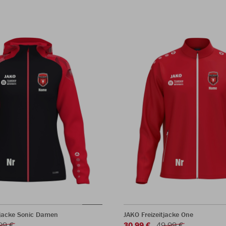
jacke Sonic Damen
JAKO Freizeitjacke One
99 €
30,99 €
49,99 €