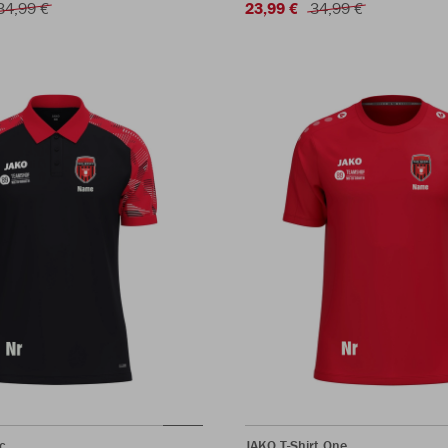
34,99 €
23,99 €
34,99 €
c
JAKO T-Shirt One