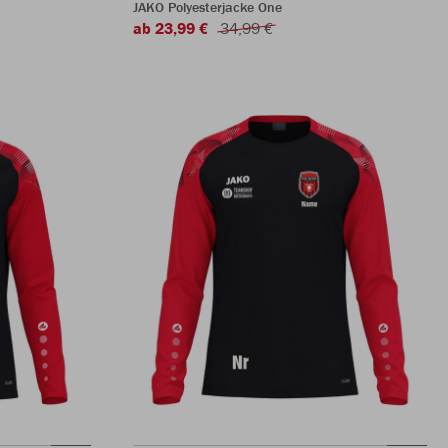
JAKO Polyesterjacke One
ab 23,99 €
34,99 €