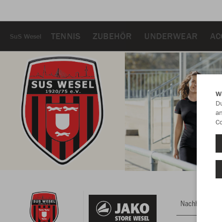
TENNIS
ZUBEHÖR
UNDERWEAR
AC
SuS Wesel
W
Du
an
Co
Nachhaltig