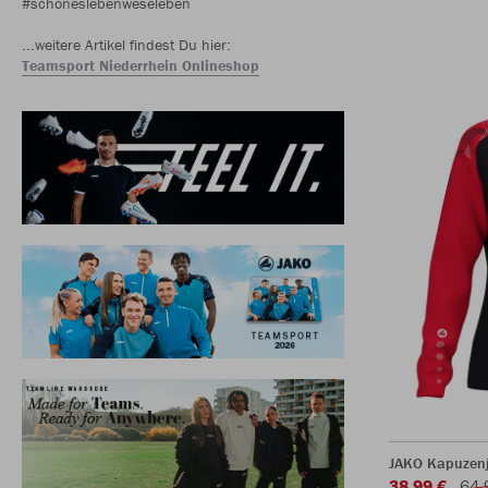
#schöneslebenweseleben
...weitere Artikel findest Du hier:
Teamsport Niederrhein Onlineshop
JAKO Kapuzen
38,99 €
64,