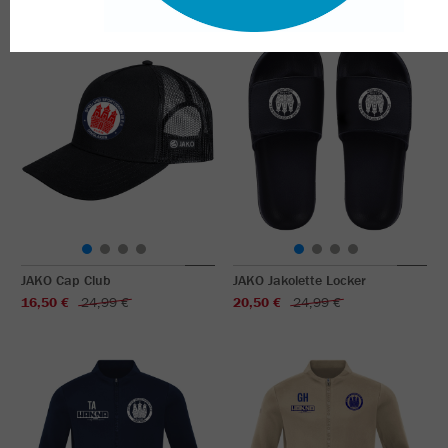
JAKO Cap Club
JAKO Jakolette Locker
16,50 €
24,99 €
20,50 €
24,99 €