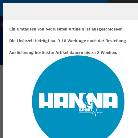
SuS 09 e.V. DINSLAKEN
Ein Umtausch von bedruckten Artikeln ist ausgeschlossen.
Die Lieferzeit beträgt ca. 3-10 Werktage nach der Bestellung.
Auslieferung bestickter Artikel dauern bis zu 3 Wochen.
Wir verwenden Cookies
Durch die Analyse der Besucherdaten können wir dir personalisierte
Inhalte anzeigen und unsere Website verbessern. Weitere Informati
zu den Cookies findest Du in den Einstellungen.
SuS 09 e.V. Dinslaken Shop
Alle akzeptieren
Alle ablehnen
mehr Infos
Nachhaltig
Farbe
Datenschutz
Impressum