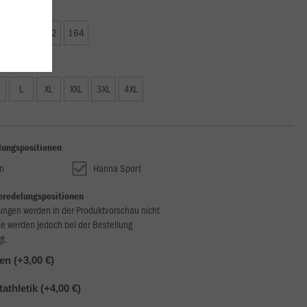
00 €)
8
140
152
164
00 €)
L
XL
XXL
3XL
4XL
lungspositionen
n
Hanna Sport
eredelungspositionen
ungen werden in der Produktvorschau nicht
ie werden jedoch bei der Bestellung
gt.
len (+3,00 €)
tathletik (+4,00 €)