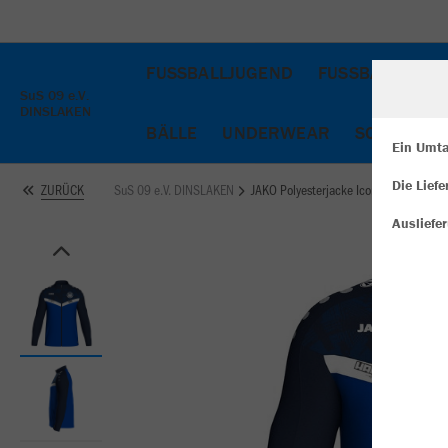
FUSSBALLJUGEND
FUSSBALLSENI
SuS 09 e.V.
DINSLAKEN
BÄLLE
UNDERWEAR
SCHIENBE
Ein Umta
Die Lief
SuS 09 e.V. DINSLAKEN
JAKO Polyesterjacke Iconic
ZURÜCK
W
Du
Ausliefe
an
Co