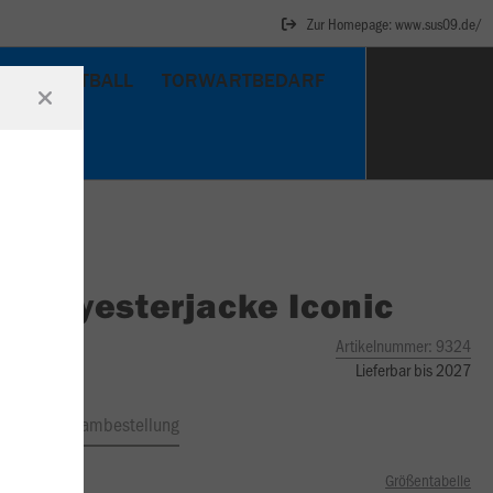
Zur Homepage: www.sus09.de/
BASKETBALL
TORWARTBEDARF
O
Polyesterjacke Iconic
Artikelnummer:
9324
Lieferbar bis 2027
ftrag
Teambestellung
Größentabelle