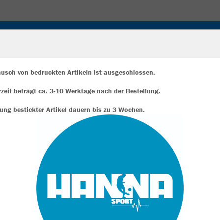
OREN
LEICHTATHLETIK
FITNESS
KINDERTURNEN
INSCHONER
usch von bedruckten Artikeln ist ausgeschlossen.
erzeit beträgt ca. 3-10 Werktage nach der Bestellung.
ir verwenden Cookies
rch die Analyse der Besucherdaten können wir dir personalisierte Inhalte
rung bestickter Artikel dauern bis zu 3 Wochen.
zeigen und unsere Website verbessern. Weitere Informationen zu den
okies findest Du in den Einstellungen.
JAK
Alle akzeptieren
Alle ablehnen
Einzelau
mehr Infos
Datenschutz
Impressum