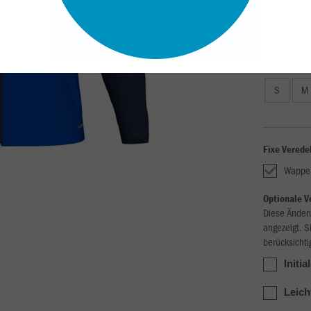
Kinder (24,
116
12
Unisex (29,
S
M
Fixe Verede
Wappe
Optionale V
Diese Änder
angezeigt. S
berücksichti
Initia
Leich