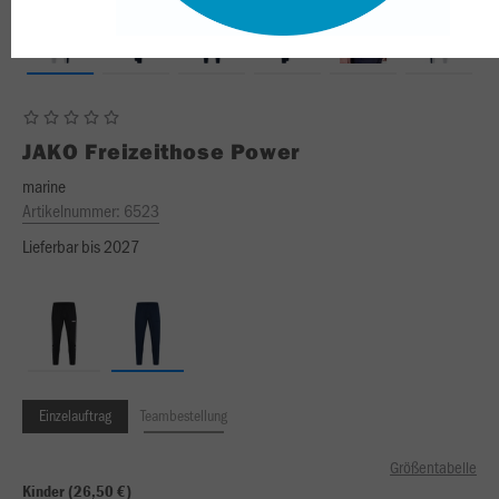
JAKO
Freizeithose Power
marine
Artikelnummer:
6523
Lieferbar bis 2027
Einzelauftrag
Teambestellung
Größentabelle
Kinder (26,50 €)