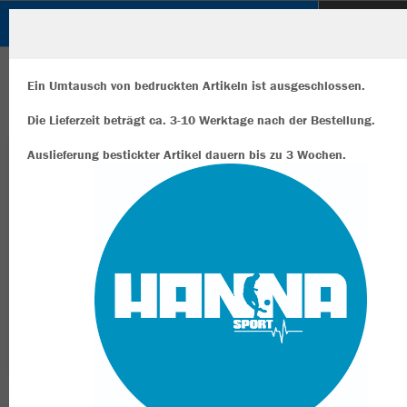
SuS 09 e.V. DINSLAKEN
ZURÜCK
SuS 09 e.V. DINSLAKEN
JAKO Freizeithose Power
Ein Umtausch von bedruckten Artikeln ist ausgeschlossen.
Die Lieferzeit beträgt ca. 3-10 Werktage nach der Bestellung.
Auslieferung bestickter Artikel dauern bis zu 3 Wochen.
Wir verwenden Cookies
Durch die Analyse der Besucherdaten können wir dir personalisierte
Inhalte anzeigen und unsere Website verbessern. Weitere Informati
zu den Cookies findest Du in den Einstellungen.
Alle akzeptieren
Alle ablehnen
mehr Infos
Datenschutz
Impressum