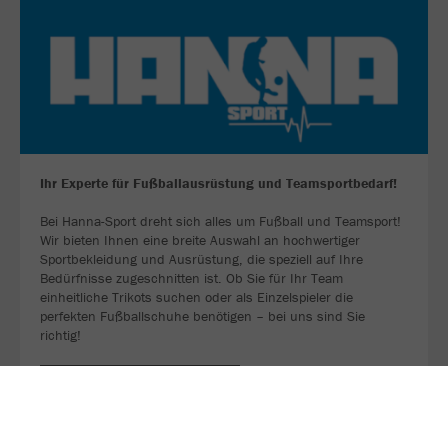
Ihr Experte für Fußballausrüstung und Teamsportbedarf!
Bei Hanna-Sport dreht sich alles um Fußball und Teamsport!
Wir bieten Ihnen eine breite Auswahl an hochwertiger
Sportbekleidung und Ausrüstung, die speziell auf Ihre
Bedürfnisse zugeschnitten ist. Ob Sie für Ihr Team
einheitliche Trikots suchen oder als Einzelspieler die
perfekten Fußballschuhe benötigen – bei uns sind Sie
richtig!
ZU UNSERER WEBSEITE