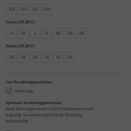
128
140
152
164
Unisex (29,00 €)
S
M
L
XL
XXL
3XL
4XL
Damen (29,00 €)
34
36
38
40
42
44
Fixe Veredelungspositionen
Vereinslogo
Optionale Veredelungspositionen
Diese Änderungen werden in der Produktvorschau nicht
angezeigt. Sie werden jedoch bei der Bestellung
berücksichtigt.