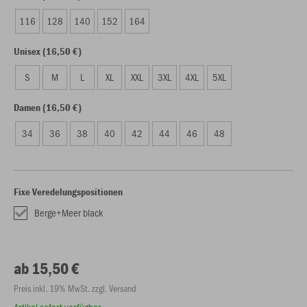
116
128
140
152
164
Unisex (16,50 €)
S
M
L
XL
XXL
3XL
4XL
5XL
Damen (16,50 €)
34
36
38
40
42
44
46
48
Fixe Veredelungspositionen
Berge+Meer black
ab 15,50 €
Preis inkl. 19% MwSt. zzgl. Versand