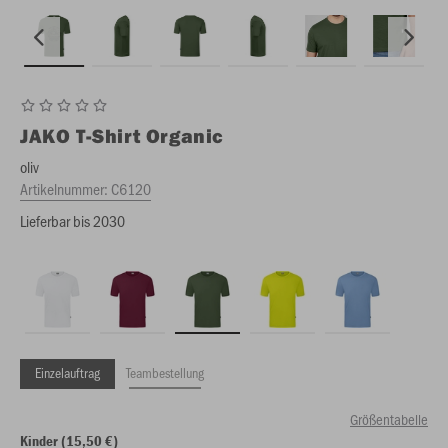
JAKO
T-Shirt Organic
oliv
Artikelnummer:
C6120
Lieferbar bis 2030
Einzelauftrag
Teambestellung
Größentabelle
Kinder (15,50 €)