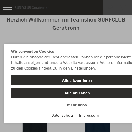
SURFCLUB Gerabronn
Herzlich Willkommen im Teamshop SURFCLUB
Gerabronn
Wir verwenden Cookies
Nachhaltig
Farbe
Durch die Analyse der Besucherdaten können wir dir personalisierte
Inhalte anzeigen und unsere Website verbessern. Weitere Informati
zu den Cookies findest Du in den Einstellungen.
Alle akzeptieren
Alle ablehnen
mehr Infos
Datenschutz
Impressum