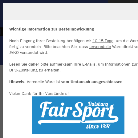
SSV Süng
Wichtige Information zur Bestellabwicklung
Nach Eingang Ihrer Bestellung benötigen wir
10-15 Tage
, um die War
fertig zu veredeln. Bitte beachten Sie, dass
unveredelte
Ware direkt v
JAKO versendet wird.
Wir verwenden Cookies
Durch die Analyse der Besucherdaten können wir dir personalisierte
Lesen Sie daher bitte aufmerksam Ihre E-Mails, um
Informationen zur
Inhalte anzeigen und unsere Website verbessern. Weitere Informati
DPD-Zustellung
zu erhalten.
zu den Cookies findest Du in den Einstellungen.
Herzlich willkommen im Vereinsshop des SSV
Hinweis:
Veredelte Ware ist
vom Umtausch ausgeschlossen
.
Alle akzeptieren
Süng
Vielen Dank für Ihr Verständnis!
Alle ablehnen
mehr Infos
Farbe
Datenschutz
Impressum