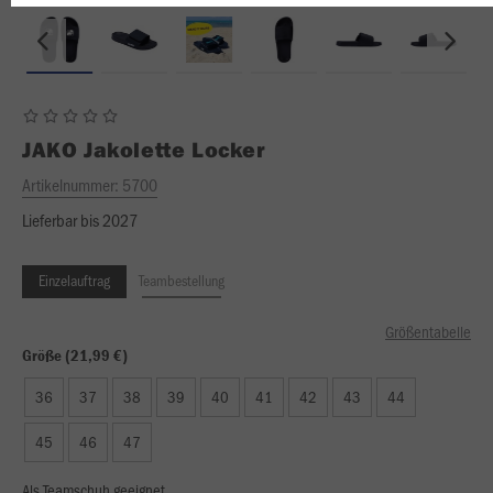
JAKO
Jakolette Locker
Artikelnummer:
5700
Lieferbar bis 2027
Einzelauftrag
Teambestellung
Größentabelle
Größe (21,99 €)
36
37
38
39
40
41
42
43
44
45
46
47
Als Teamschuh geeignet