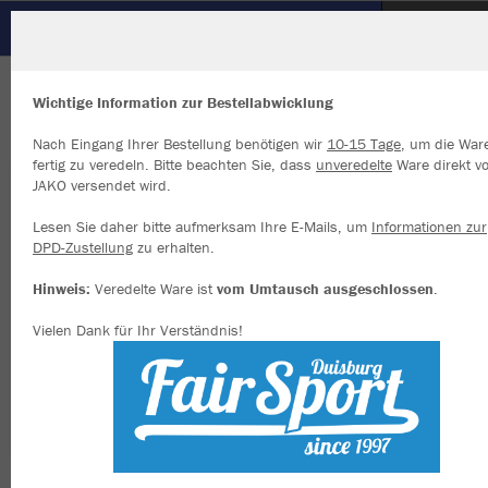
SSV Süng
ZURÜCK
SSV Süng
JAKO Jakolette Locker
Wichtige Information zur Bestellabwicklung
Nach Eingang Ihrer Bestellung benötigen wir
10-15 Tage
, um die War
fertig zu veredeln. Bitte beachten Sie, dass
unveredelte
Ware direkt v
JAKO versendet wird.
Wir verwenden Cookies
Durch die Analyse der Besucherdaten können wir dir personalisierte
Lesen Sie daher bitte aufmerksam Ihre E-Mails, um
Informationen zur
Inhalte anzeigen und unsere Website verbessern. Weitere Informati
DPD-Zustellung
zu erhalten.
zu den Cookies findest Du in den Einstellungen.
Hinweis:
Veredelte Ware ist
vom Umtausch ausgeschlossen
.
Alle akzeptieren
Vielen Dank für Ihr Verständnis!
Alle ablehnen
mehr Infos
Datenschutz
Impressum