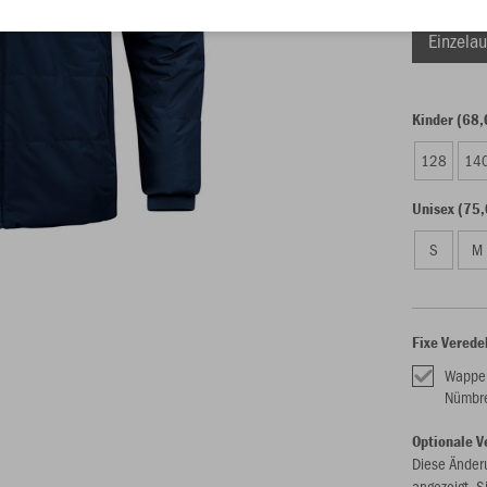
Einzelau
Kinder (68,
128
14
Unisex (75,
S
M
Fixe Verede
Wappe
Nümbr
Optionale V
Diese Änder
angezeigt. S