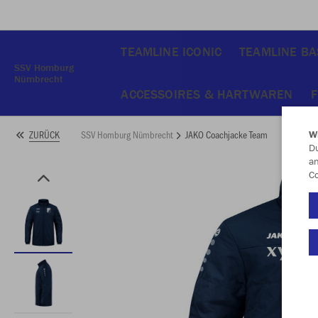
TEAMLINE ICONIC
TEAMLINE BAS
SSV Homburg
Nümbrecht
ACCESSOIRES & HARTWAREN
F
SSV Homburg Nümbrecht
JAKO Coachjacke Team
ZURÜCK
W
Du
an
Co