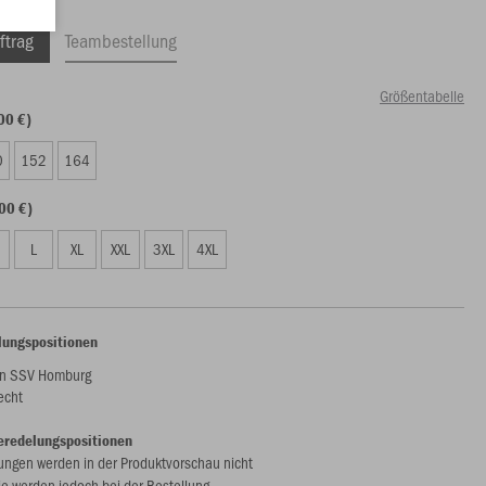
ftrag
Teambestellung
Größentabelle
00 €)
0
152
164
00 €)
L
XL
XXL
3XL
4XL
lungspositionen
n SSV Homburg
echt
eredelungspositionen
ungen werden in der Produktvorschau nicht
ie werden jedoch bei der Bestellung