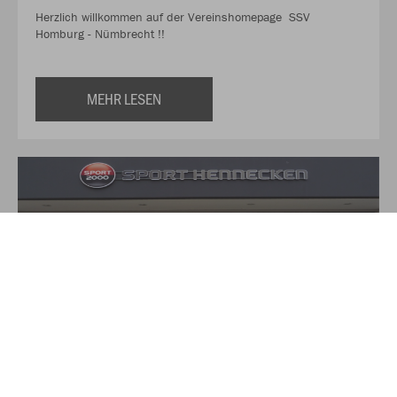
Herzlich willkommen auf der Vereinshomepage SSV
Homburg - Nümbrecht !!
MEHR LESEN
Über Sport Hennecken
Auf über 350qm finden Sie hier alles für Ihre Sport und
Freizeit-Aktivitäten. Das Verkaufsteam von Sport Hennecken,
zu dem neben Torsten und Heike Hennecken noch drei