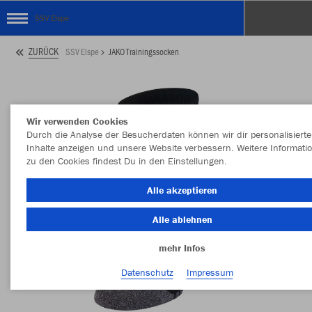
SSV Elspe
ZURÜCK
SSV Elspe
JAKO Trainingssocken
Wir verwenden Cookies
Durch die Analyse der Besucherdaten können wir dir personalisierte
Inhalte anzeigen und unsere Website verbessern. Weitere Informati
zu den Cookies findest Du in den Einstellungen.
Alle akzeptieren
Alle ablehnen
mehr Infos
Datenschutz
Impressum