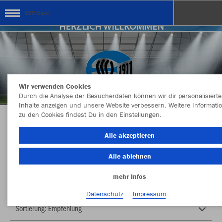
SSV Elspe
Wir verwenden Cookies
Durch die Analyse der Besucherdaten können wir dir personalisierte
Inhalte anzeigen und unsere Website verbessern. Weitere Informati
zu den Cookies findest Du in den Einstellungen.
Herzlich Willkommen im Teamshop SSV Elspe
Alle akzeptieren
Alle ablehnen
Nachhaltig
Farbe
mehr Infos
Datenschutz
Impressum