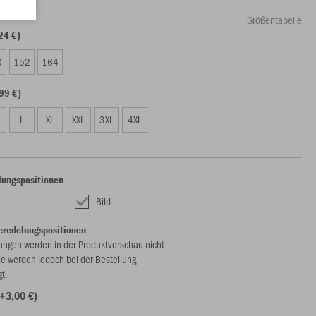
Größentabelle
24 €)
0
152
164
99 €)
L
XL
XXL
3XL
4XL
lungspositionen
Bild
eredelungspositionen
ungen werden in der Produktvorschau nicht
ie werden jedoch bei der Bestellung
gt.
(+3,00 €)