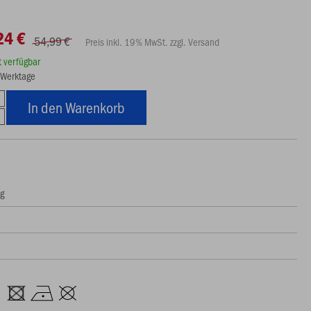
24 €
54,99 €
Preis inkl. 19% MwSt. zzgl. Versand
rt verfügbar
5 Werktage
In den Warenkorb
ng