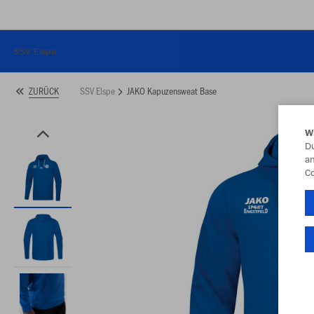
SSV Elspe
SSV Elspe
JAKO Kapuzensweat Base
ZURÜCK
W
Du
an
Co