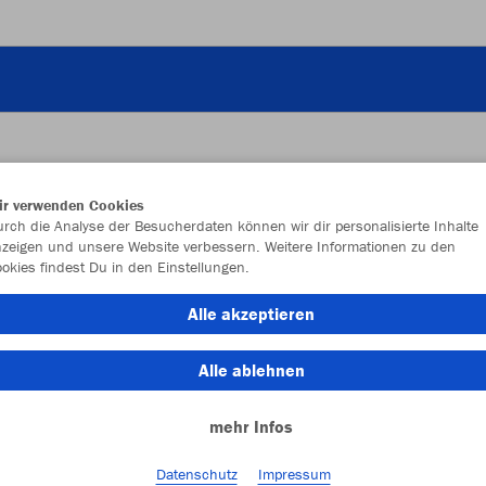
ir verwenden Cookies
JAK
rch die Analyse der Besucherdaten können wir dir personalisierte Inhalte
zeigen und unsere Website verbessern. Weitere Informationen zu den
okies findest Du in den Einstellungen.
royal
Alle akzeptieren
Alle ablehnen
mehr Infos
Einzelau
Datenschutz
Impressum