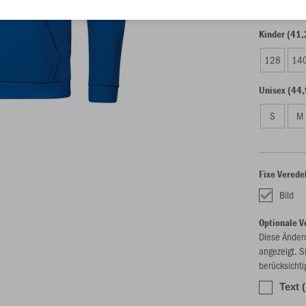
Kinder (41,
128
14
Unisex (44,
S
M
Fixe Verede
Bild
Optionale V
Diese Änder
angezeigt. S
berücksichti
Text 