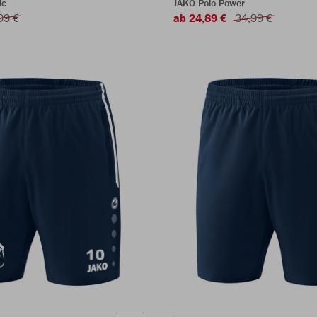
ic
JAKO Polo Power
99 €
ab 24,89 €
34,99 €