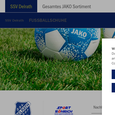
SSV Delrath
Gesamtes JAKO Sortiment
FUSSBALLSCHUHE
SSV Delrath
W
Du
an
Co
Nachhaltig