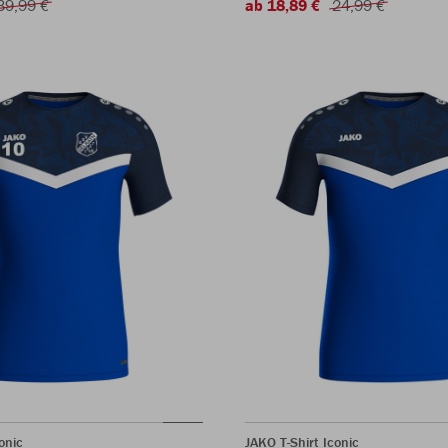
39,99 €
ab 18,89 €
24,99 €
onic
JAKO T-Shirt Iconic