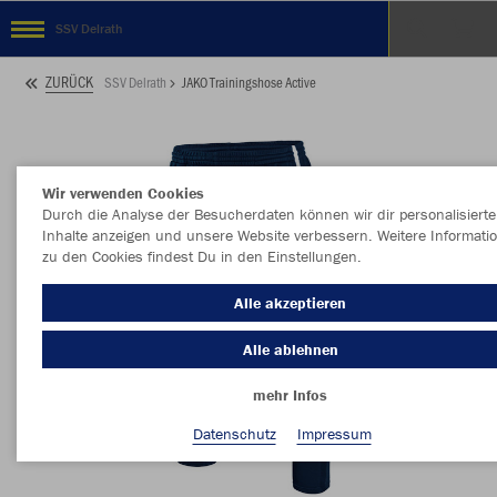
SSV Delrath
ZURÜCK
SSV Delrath
JAKO Trainingshose Active
Wir verwenden Cookies
Durch die Analyse der Besucherdaten können wir dir personalisierte
Inhalte anzeigen und unsere Website verbessern. Weitere Informati
zu den Cookies findest Du in den Einstellungen.
Alle akzeptieren
Alle ablehnen
mehr Infos
Datenschutz
Impressum