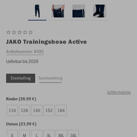
JAKO
Trainingshose Active
Artikelnummer:
8495
Lieferbar bis 2026
Einzelauftrag
Teambestellung
Größentabelle
Kinder (20,99 €)
116
128
140
152
164
Unisex (23,99 €)
S
M
L
XL
XXL
3XL