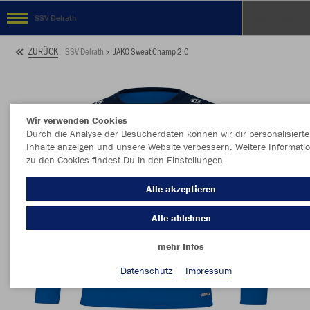
SSV Delrath
ZURÜCK
SSV Delrath
JAKO Sweat Champ 2.0
Wir verwenden Cookies
Durch die Analyse der Besucherdaten können wir dir personalisierte
Inhalte anzeigen und unsere Website verbessern. Weitere Informati
zu den Cookies findest Du in den Einstellungen.
Alle akzeptieren
Alle ablehnen
mehr Infos
Datenschutz
Impressum