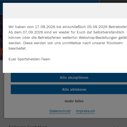
SpVgg Weil der Stadt - Faustball
Wir haben vom 17.08.2026 bis einschließlich 05.09.2026 Betriebsfer
Ab dem 07.09.2026 sind wir wieder für Euch da! Selbstverständlich
können über die Betriebsferien weiterhin Webshop-Bestellungen getät
werden. Diese werden von uns unmittelbar nach unserer Rückkehr
bearbeitet.
Wir verwenden Cookies
Durch die Analyse der Besucherdaten können wir dir personalisierte
Euer Sportshelden-Team
Inhalte anzeigen und unsere Website verbessern. Weitere Informati
zu den Cookies findest Du in den Einstellungen.
Herzlich Willkommen im Teamshop SpVgg Weil
Alle akzeptieren
der Stadt - Faustball
Alle ablehnen
mehr Infos
Farbe
Datenschutz
Impressum