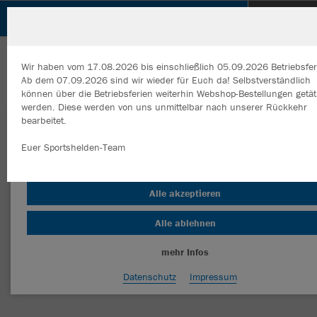
SpVgg Weil der Stadt - Faustball
ZURÜCK
SpVgg Weil der Stadt - Faustball
JAKO Sporttasche Iconic
Wir haben vom 17.08.2026 bis einschließlich 05.09.2026 Betriebsfer
Ab dem 07.09.2026 sind wir wieder für Euch da! Selbstverständlich
können über die Betriebsferien weiterhin Webshop-Bestellungen getät
werden. Diese werden von uns unmittelbar nach unserer Rückkehr
bearbeitet.
Wir verwenden Cookies
Durch die Analyse der Besucherdaten können wir dir personalisierte
Euer Sportshelden-Team
Inhalte anzeigen und unsere Website verbessern. Weitere Informati
zu den Cookies findest Du in den Einstellungen.
Alle akzeptieren
Alle ablehnen
mehr Infos
Datenschutz
Impressum