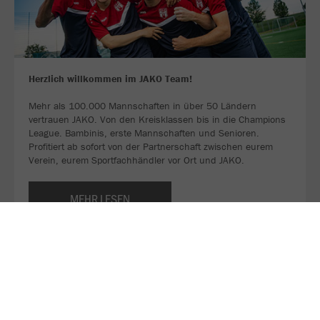
Herzlich willkommen im JAKO Team!
Mehr als 100.000 Mannschaften in über 50 Ländern
vertrauen JAKO. Von den Kreisklassen bis in die Champions
League. Bambinis, erste Mannschaften und Senioren.
Profitiert ab sofort von der Partnerschaft zwischen eurem
Verein, eurem Sportfachhändler vor Ort und JAKO.
MEHR LESEN