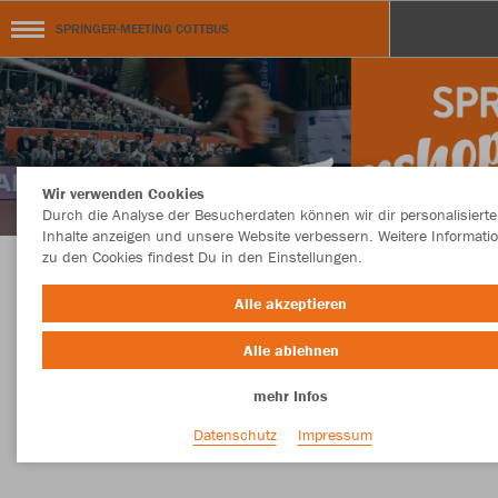
SPRINGER-MEETING COTTBUS
Wir verwenden Cookies
Durch die Analyse der Besucherdaten können wir dir personalisierte
Inhalte anzeigen und unsere Website verbessern. Weitere Informati
zu den Cookies findest Du in den Einstellungen.
OFFIZIELLER FANSHOP SPRINGER-MEETING
Alle akzeptieren
COTTBUS
Alle ablehnen
mehr Infos
Nachhaltig
Farbe
Datenschutz
Impressum