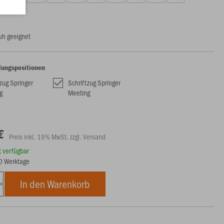
uh geeignet
lungspositionen
tzug Springer
Schriftzug Springer
g
Meeting
€
Preis inkl. 19% MwSt. zzgl. Versand
rt verfügbar
10 Werktage
In den Warenkorb