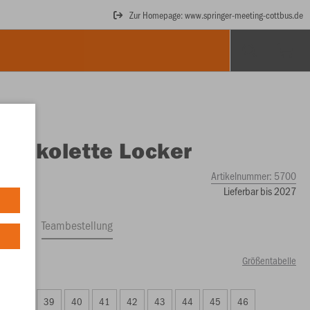
Zur Homepage: www.springer-meeting-cottbus.de
O
Jakolette Locker
Artikelnummer:
5700
Lieferbar bis 2027
ftrag
Teambestellung
Größentabelle
99 €)
38
39
40
41
42
43
44
45
46