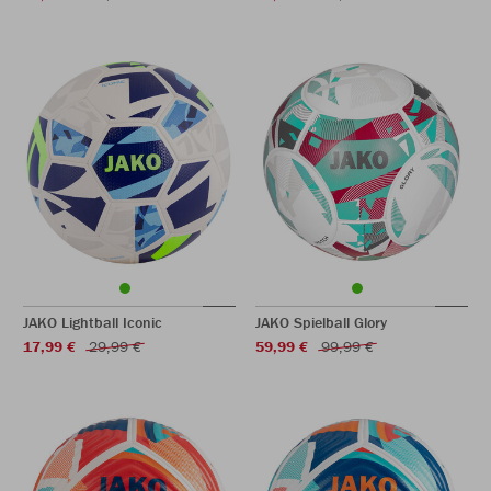
JAKO Lightball Iconic
JAKO Spielball Glory
17,99 €
29,99 €
59,99 €
99,99 €