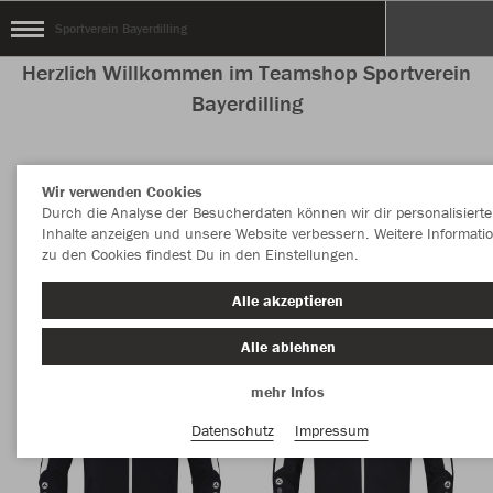
Sportverein Bayerdilling
Herzlich Willkommen im Teamshop Sportverein
Bayerdilling
Wir verwenden Cookies
Nachhaltig
Farbe
Durch die Analyse der Besucherdaten können wir dir personalisierte
Inhalte anzeigen und unsere Website verbessern. Weitere Informati
zu den Cookies findest Du in den Einstellungen.
Alle akzeptieren
Alle ablehnen
mehr Infos
Datenschutz
Impressum