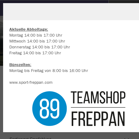
Sport-Union Neckarsulm Rugby
Aktuelle Abholtage:
Montag 14:00 bis 17:00 Uhr
Mittwoch 14:00 bis 17:00 Uhr
Donnerstag 14:00 bis 17:00 Uhr
Freitag 14:00 bis 17:00 Uhr
Wir verwenden Cookies
Durch die Analyse der Besucherdaten können wir dir personalisierte
Bürozeiten:
Inhalte anzeigen und unsere Website verbessern. Weitere Informati
Montag bis Freitag von 8:00 bis 16:00 Uhr
zu den Cookies findest Du in den Einstellungen.
Herzlich Willkommen im Teamshop Sport-
www.sport-freppan.com
Alle akzeptieren
Union Neckarsulm Rugby
Alle ablehnen
mehr Infos
Nachhaltig
Farbe
Datenschutz
Impressum