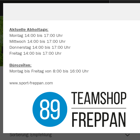
Sportfreunde Untergriesheim
Aktuelle Abholtage:
Montag 14:00 bis 17:00 Uhr
Mittwoch 14:00 bis 17:00 Uhr
Donnerstag 14:00 bis 17:00 Uhr
Freitag 14:00 bis 17:00 Uhr
Wir verwenden Cookies
Durch die Analyse der Besucherdaten können wir dir personalisierte
Bürozeiten:
Inhalte anzeigen und unsere Website verbessern. Weitere Informati
Montag bis Freitag von 8:00 bis 16:00 Uhr
zu den Cookies findest Du in den Einstellungen.
Sportfreunde Untergriesheim 1937 e.V.
www.sport-freppan.com
Alle akzeptieren
Alle ablehnen
mehr Infos
Nachhaltig
Farbe
Datenschutz
Impressum