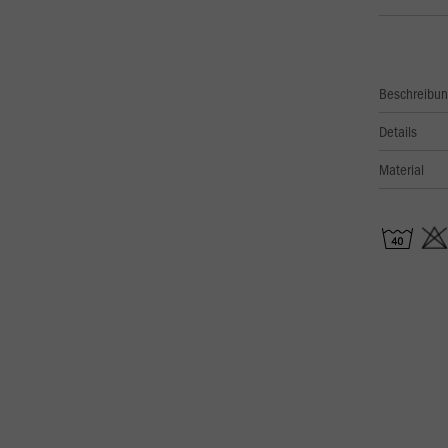
Beschreibu
Details
Material