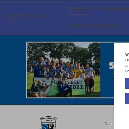
TRAINING
UNTERWÄSC
Spielvereinigung Dresden
Löbtau
STUTZEN UND SOCKEN
W
Du
an
Co
Nachhaltig