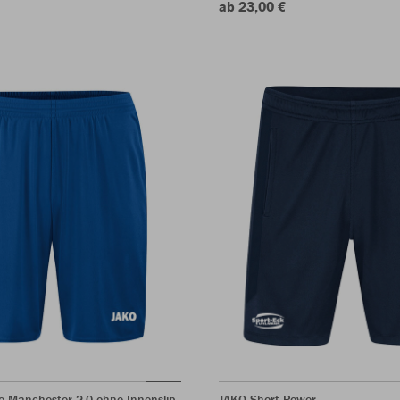
ab 23,00 €
e Manchester 2.0 ohne Innenslip
JAKO Short Power