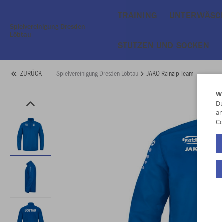
TRAINING
UNTERWÄSC
Spielvereinigung Dresden
Löbtau
STUTZEN UND SOCKEN
Spielvereinigung Dresden Löbtau
JAKO Rainzip Team
ZURÜCK
W
Du
an
Co