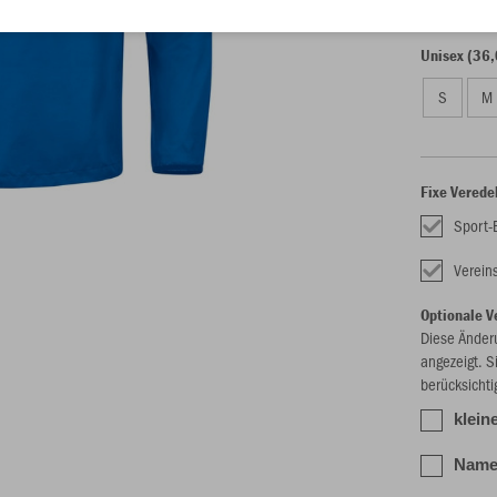
116
12
Unisex (36,
S
M
Fixe Verede
Sport-
Verei
Optionale V
Diese Änder
angezeigt. S
berücksichti
klein
Namen