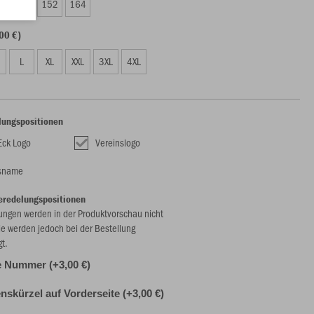
8
140
152
164
00 €)
L
XL
XXL
3XL
4XL
lungspositionen
Eck Logo
Vereinslogo
nsname
eredelungspositionen
ungen werden in der Produktvorschau nicht
ie werden jedoch bei der Bestellung
gt.
e Nummer (+3,00 €)
skürzel auf Vorderseite (+3,00 €)