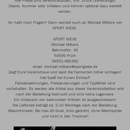
Alle Preise sind vereinsrabattiert, inkl. Druck (Vereinslogo)
(Name, Nummer oder Initialen) und können optional dazu bestellt
werden.
Ihr habt noch Fragen? Dann wendet euch an Michael Milbers von
SPORT GIESE.
SPORT GIESE
Michael Milbers
Bahnhofstr. 45
54595 Prüm
06551-985382
email: michael.milbers@sportgiese.de
Zeigt Eure Vereinstreue und lasst die Fanherzen höher schlagen!
Viel Spaß bei Eurem Einkauf!
Farbabweichungen, Preisänderungen und Tippfehler sind
vorbehalten. Es werden alle Artikel aus dieser Vereinskollektion erst
nach der Bestellung bedruckt und sind keine Lagerware.
Ein Umtausch von bedruckten Artikeln ist ausgeschlossen!
Die Lieferzeit beträgt ca. 5-10 Werktage nach der Bestellung.
Waschhinweis: Bei max.40 Grad, links gedreht, ohne Weichspüler
und nicht in den Trockner!