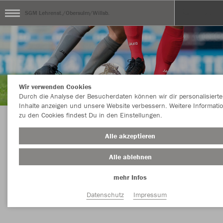
SGM Lehrenst./Obersulm/Willsb.
Wir verwenden Cookies
Durch die Analyse der Besucherdaten können wir dir personalisierte
Inhalte anzeigen und unsere Website verbessern. Weitere Informati
zu den Cookies findest Du in den Einstellungen.
Herzlich Willkommen im Teamshop der SGM
Alle akzeptieren
Lehrensteinsfeld/Obersulm/Willsbach
Alle ablehnen
mehr Infos
Nachhaltig
Farbe
Datenschutz
Impressum