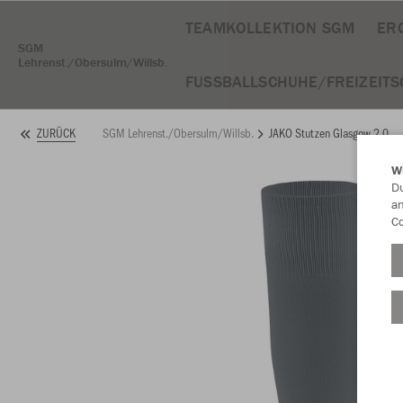
TEAMKOLLEKTION SGM
ER
SGM
Lehrenst./Obersulm/Willsb.
FUSSBALLSCHUHE/FREIZEITS
SGM Lehrenst./Obersulm/Willsb.
JAKO Stutzen Glasgow 2.0
ZURÜCK
W
Du
an
Co