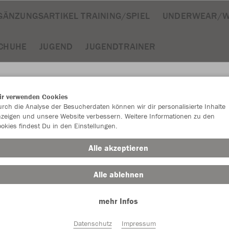
GÄNZUNGSARTIKEL TRAINING/SPIEL
UNDERWEAR/W
CHUHE
JUGEND
JUGENDTRAINER
ir verwenden Cookies
rch die Analyse der Besucherdaten können wir dir personalisierte Inhalte
JAK
zeigen und unsere Website verbessern. Weitere Informationen zu den
okies findest Du in den Einstellungen.
mit Logo
Alle akzeptieren
Alle ablehnen
Einzelau
mehr Infos
Datenschutz
Impressum
Größe (5,0