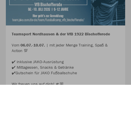
Teamsport Nordhausen & der VfB 1922 Bischofferode
Vom
06.07.-10.07.
| mit jeder Menge Training, Spaß &
Action 💯
✔️ inklusive JAKO-Ausrüstung
✔️ Mittagessen, Snacks & Getränke
✔️Gutschein für JAKO Fußballschuhe
Wir freuen uns auf dich! 🫵🏼
JAKO FUSSBALL CAMP 2026