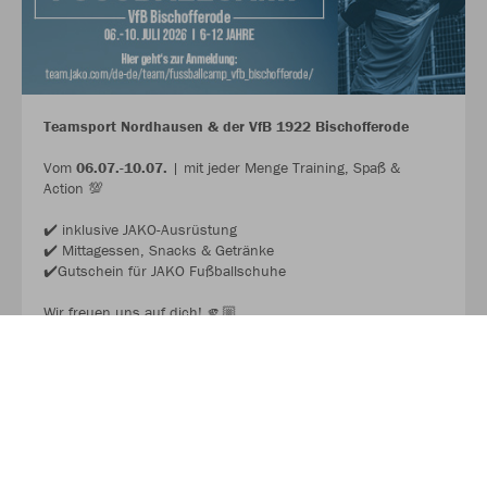
Teamsport Nordhausen & der VfB 1922 Bischofferode
Vom
06.07.-10.07.
| mit jeder Menge Training, Spaß &
Action 💯
✔️ inklusive JAKO-Ausrüstung
✔️ Mittagessen, Snacks & Getränke
✔️Gutschein für JAKO Fußballschuhe
Wir freuen uns auf dich! 🫵🏼
JAKO FUSSBALL CAMP 2026