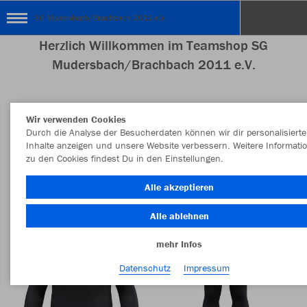
SG Mudersbach/Brachbach 2011 e.V.
Herzlich Willkommen im Teamshop SG
Mudersbach/Brachbach 2011 e.V.
Wir verwenden Cookies
Nachhaltig
Farbe
Durch die Analyse der Besucherdaten können wir dir personalisierte
Inhalte anzeigen und unsere Website verbessern. Weitere Informati
zu den Cookies findest Du in den Einstellungen.
Alle akzeptieren
Alle ablehnen
mehr Infos
Datenschutz
Impressum