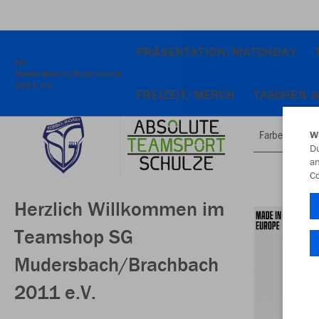
PRÄSENTATION/MATCHDAY
SG
Mudersbach/Brachbach
2011 e.V.
FREIZEIT/MERCH
TASCHEN 
Farbe
W
Du
an
Co
Herzlich Willkommen im
Teamshop SG
Mudersbach/Brachbach
2011 e.V.