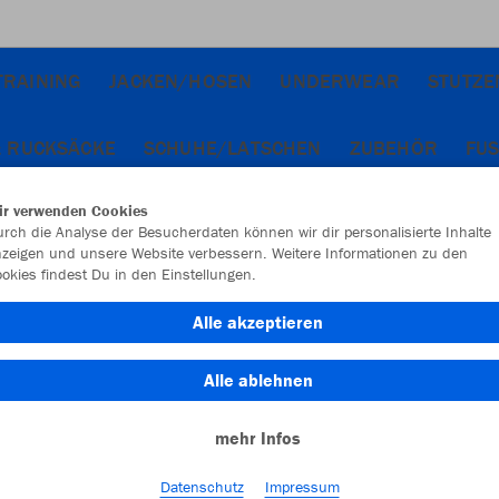
TRAINING
JACKEN/HOSEN
UNDERWEAR
STUTZE
& RUCKSÄCKE
SCHUHE/LATSCHEN
ZUBEHÖR
FUS
ir verwenden Cookies
rch die Analyse der Besucherdaten können wir dir personalisierte Inhalte
zeigen und unsere Website verbessern. Weitere Informationen zu den
okies findest Du in den Einstellungen.
Alle akzeptieren
Alle ablehnen
mehr Infos
Datenschutz
Impressum