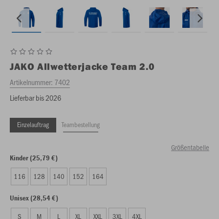
JAKO
Allwetterjacke Team 2.0
Artikelnummer:
7402
Lieferbar bis 2026
Einzelauftrag
Teambestellung
Größentabelle
Kinder (25,79 €)
116
128
140
152
164
Unisex (28,54 €)
S
M
L
XL
XXL
3XL
4XL