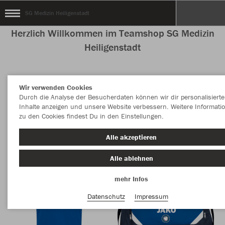
SG Medizin Heiligenstadt
Herzlich Willkommen im Teamshop SG Medizin
Heiligenstadt
Wir verwenden Cookies
Nachhaltig
Farbe
Durch die Analyse der Besucherdaten können wir dir personalisierte
Inhalte anzeigen und unsere Website verbessern. Weitere Informati
zu den Cookies findest Du in den Einstellungen.
Alle akzeptieren
Alle ablehnen
mehr Infos
Datenschutz
Impressum