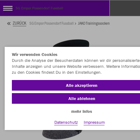
SG Empor Possendorf Fussball
ZURÜCK
SG Empor Possendorf Fussball
JAKO Trainingssocken
Wir verwenden Cookies
Durch die Analyse der Besucherdaten können wir dir personalisierte
Inhalte anzeigen und unsere Website verbessern. Weitere Informati
zu den Cookies findest Du in den Einstellungen.
Alle akzeptieren
Alle ablehnen
mehr Infos
Datenschutz
Impressum