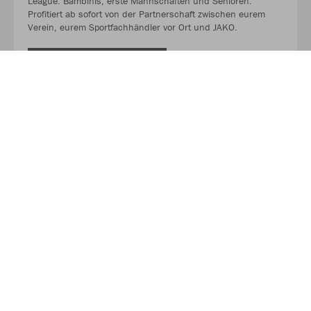
League. Bambinis, erste Mannschaften und Senioren.
Profitiert ab sofort von der Partnerschaft zwischen eurem
Verein, eurem Sportfachhändler vor Ort und JAKO.
MEHR LESEN
Über JAKO
Aus der Garage zum führenden Teamsport-Ausrüster. Die
Erfolgsgeschichte von JAKO beginnt 1989 und dauert bis
heute an. Seit der Gründung ist es das Ziel von JAKO, der
optimale Partner für alle Teams zu sein. In Deutschland,