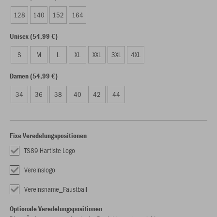
128
140
152
164
Unisex (54,99 €)
S
M
L
XL
XXL
3XL
4XL
Damen (54,99 €)
34
36
38
40
42
44
Fixe Veredelungspositionen
TS89 Hartiste Logo
Vereinslogo
Vereinsname_Faustball
Optionale Veredelungspositionen