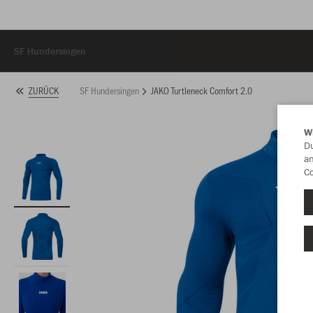
SF Hundersingen
SF Hundersingen
JAKO Turtleneck Comfort 2.0
ZURÜCK
W
Du
an
Co