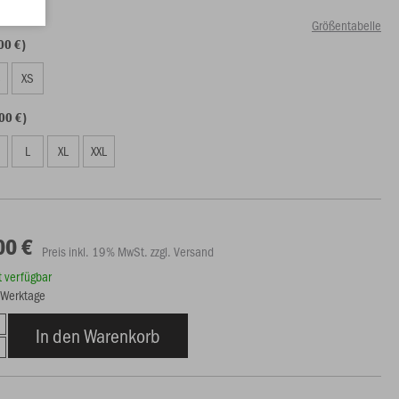
Größentabelle
00 €)
S
XS
00 €)
L
XL
XXL
00 €
Preis inkl. 19% MwSt. zzgl. Versand
rt verfügbar
6 Werktage
In den Warenkorb