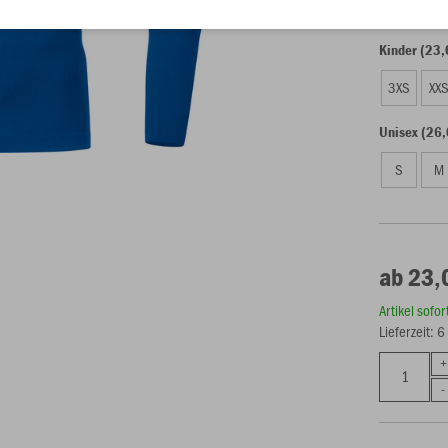
Kinder (23,
3XS
XX
Unisex (26,
S
M
ab 23,
Artikel sofo
Lieferzeit: 