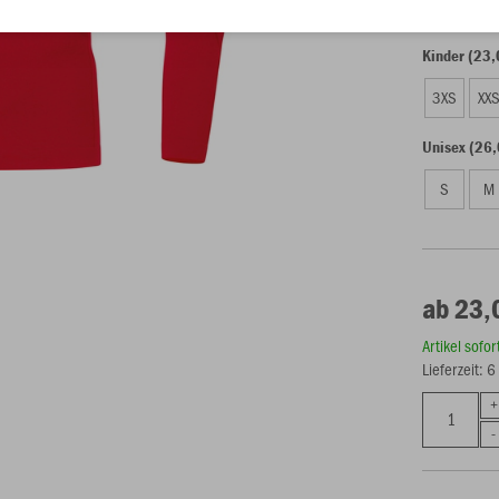
Kinder (23,
3XS
XX
Unisex (26,
S
M
ab 23,
Artikel sofo
Lieferzeit: 