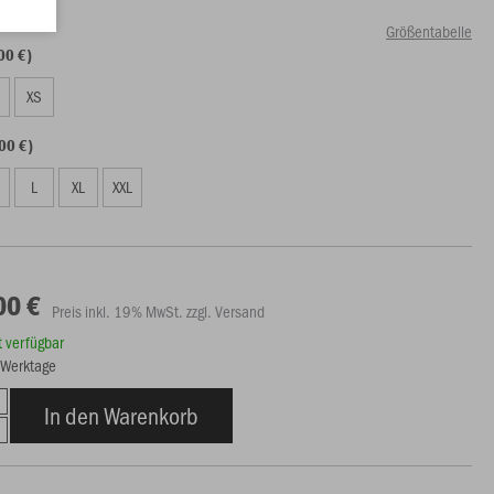
Größentabelle
00 €)
S
XS
00 €)
L
XL
XXL
00 €
Preis inkl. 19% MwSt. zzgl. Versand
rt verfügbar
6 Werktage
In den Warenkorb