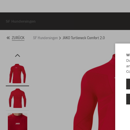
SF Hundersingen
SF Hundersingen
JAKO Turtleneck Comfort 2.0
ZURÜCK
W
Du
an
Co