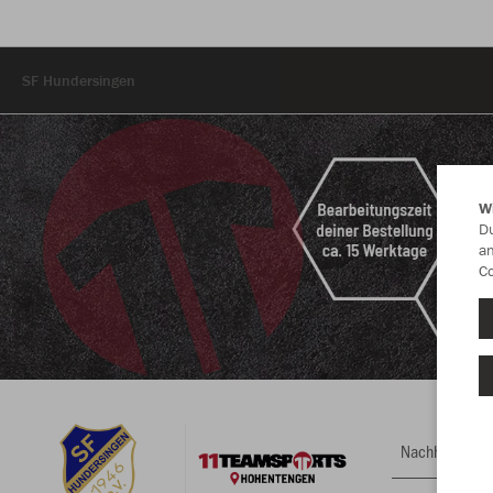
SF Hundersingen
W
Du
an
Co
Nachhaltig