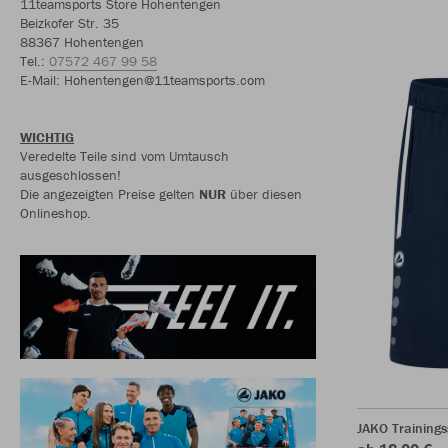
11teamsports Store Hohentengen
Beizkofer Str. 35
88367 Hohentengen
Tel.:
07572 467 99 58
E-Mail: Hohentengen@11teamsports.com
WICHTIG
Veredelte Teile sind vom Umtausch
ausgeschlossen!
Die angezeigten Preise gelten
NUR
über diesen
Onlineshop.
JAKO Trainings