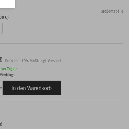
Größentabelle
00 €)
L
€
Preis inkl. 19% MwSt. zzgl. Versand
rt verfügbar
6 Werktage
In den Warenkorb
ng