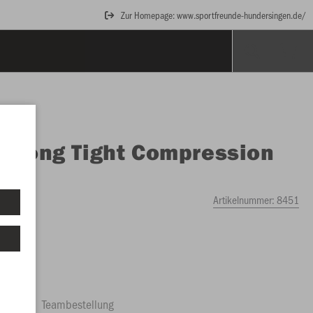
Zur Homepage: www.sportfreunde-hundersingen.de/
O
Long Tight Compression
Artikelnummer:
8451
ftrag
Teambestellung