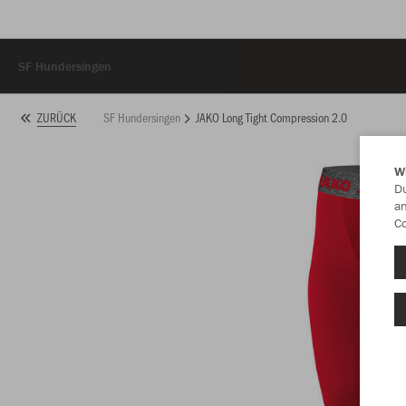
SF Hundersingen
SF Hundersingen
JAKO Long Tight Compression 2.0
ZURÜCK
W
Du
an
Co