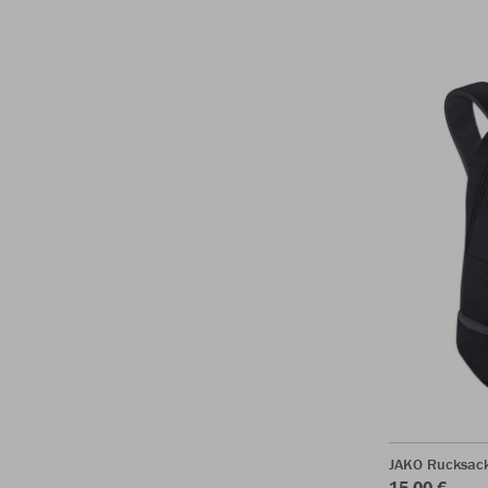
JAKO Rucksac
15,00 €