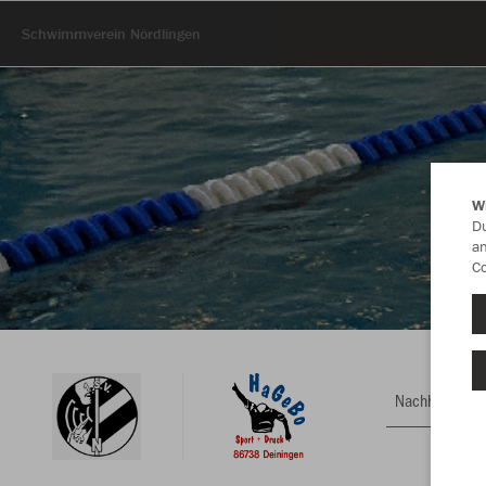
Schwimmverein Nördlingen
W
Du
an
Co
Nachhaltig